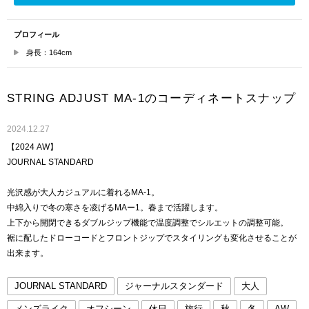
プロフィール
身長：164cm
STRING ADJUST MA-1のコーディネートスナップ
2024.12.27
【2024 AW】
JOURNAL STANDARD
光沢感が大人カジュアルに着れるMA-1。
中綿入りで冬の寒さを凌げるMAー1。春まで活躍します。
上下から開閉できるダブルジップ機能で温度調整でシルエットの調整可能。
裾に配したドローコードとフロントジップでスタイリングも変化させることが
出来ます。
JOURNAL STANDARD
ジャーナルスタンダード
大人
メンズライク
オフシーン
休日
旅行
秋
冬
AW