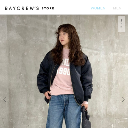
WOMEN
MEN
1
カ
5
Prev