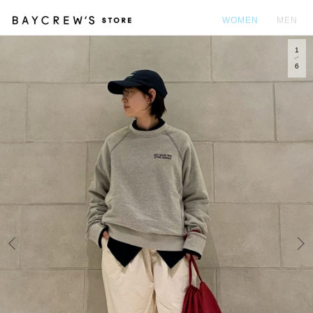
WOMEN
MEN
1
カ
6
Prev