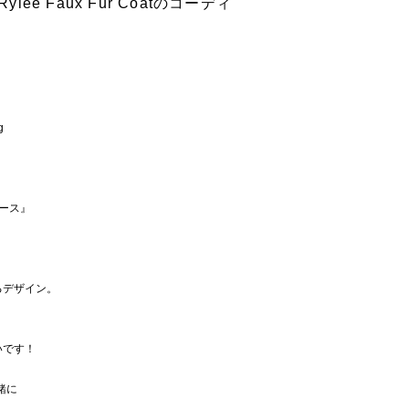
lee Faux Fur Coatのコーディ
g
ース』
るデザイン。
いです！
緒に