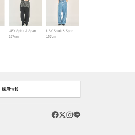
UBY Spick & Span
UBY Spick & Span
157cm
157cm
採用情報