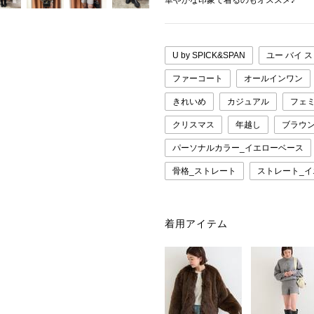
華やかな印象で着るのもオススメ♪
U by SPICK&SPAN
ユー バイ 
ファーコート
オールインワン
きれいめ
カジュアル
フェ
クリスマス
年越し
ブラウ
パーソナルカラー_イエローベース
骨格_ストレート
ストレート_
着用アイテム