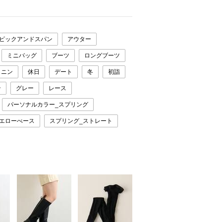
スピックアンドスパン
アウター
ミニバッグ
ブーツ
ロングブーツ
ミニン
休日
デート
冬
初詣
ン
グレー
レース
パーソナルカラー_スプリング
イエローべース
スプリング_ストレート