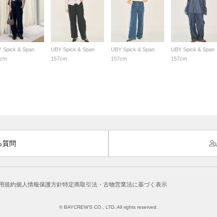
 Spick & Span
UBY Spick & Span
UBY Spick & Span
UBY Spick & Span
4cm
157cm
157cm
157cm
る質問
用規約
個人情報保護方針
特定商取引法・古物営業法に基づく表示
© BAYCREW’S CO., LTD. All rights reserved.