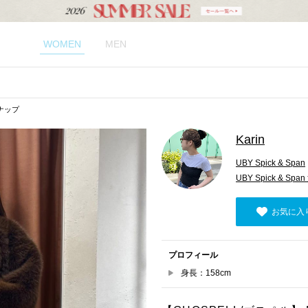
WOMEN
MEN
スナップ
Karin
UBY Spick & Span
UBY Spick & S
お気に入
プロフィール
身長：158cm