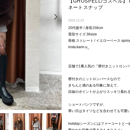
【GHOSPELL/ゴスペル】 Ry
ネートスナップ
Next
2024.12.23
20代後半 / 身長158cm
普段サイズ:36size
骨格:ストレート / イエローベース sprin
insta:karin.u_
店舗で1番人気の『襟付きニットロンパ
襟付きのニットロンパースなので
きちんと感のある印象に加えて、
目線のポイントが上がりスッキリ着れ
ショートパンツですが、
寒い日はタイツなどを合わせても可愛
holidayシーズンにはファーコートと一