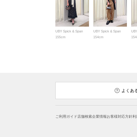
UBY Spick & Span
UBY Spick & Span
UBY
155cm
154cm
15
よくあ
ご利用ガイド
店舗検索
企業情報
お客様対応方針
利