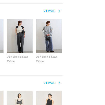
VIEW ALL
UBY Spick & Span
UBY Spick & Span
158cm
158cm
VIEW ALL