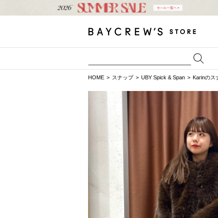
HOME
スナップ
UBY Spick & Span
Karinの