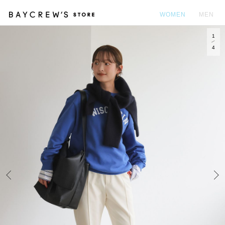
WOMEN
MEN
1
カ
4
Prev