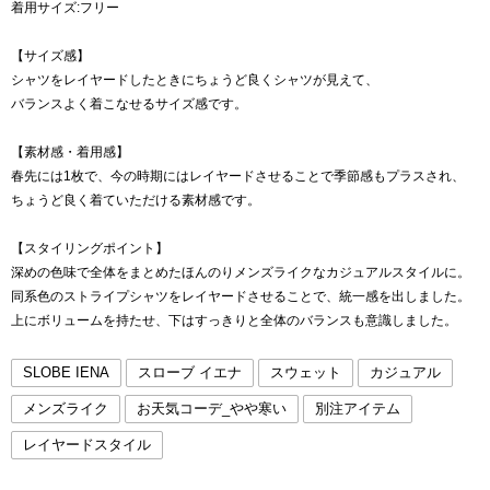
着用サイズ:フリー
【サイズ感】
シャツをレイヤードしたときにちょうど良くシャツが見えて、
バランスよく着こなせるサイズ感です。
【素材感・着用感】
春先には1枚で、今の時期にはレイヤードさせることで季節感もプラスされ、
ちょうど良く着ていただける素材感です。
【スタイリングポイント】
深めの色味で全体をまとめたほんのりメンズライクなカジュアルスタイルに。
同系色のストライプシャツをレイヤードさせることで、統一感を出しました。
上にボリュームを持たせ、下はすっきりと全体のバランスも意識しました。
SLOBE IENA
スローブ イエナ
スウェット
カジュアル
メンズライク
お天気コーデ_やや寒い
別注アイテム
レイヤードスタイル