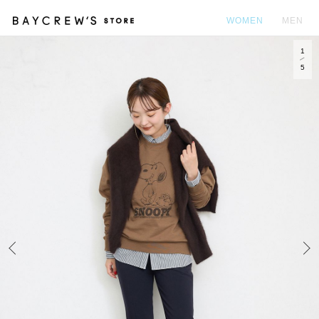
WOMEN
MEN
1
カ
5
Prev