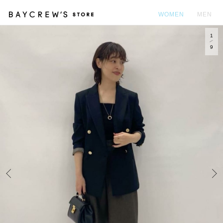
WOMEN
MEN
1
カ
9
Prev