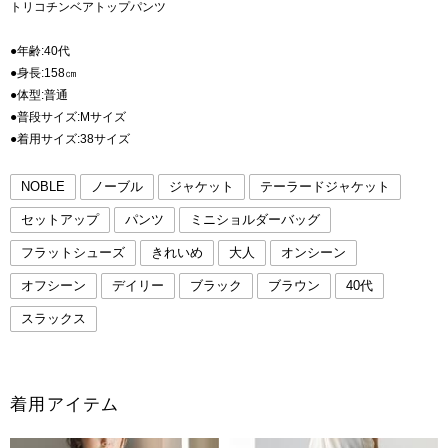
トリコチンベアトップパンツ
●年齢:40代
●身長:158㎝
●体型:普通
●普段サイズ:Mサイズ
●着用サイズ:38サイズ
NOBLE
ノーブル
ジャケット
テーラードジャケット
セットアップ
パンツ
ミニショルダーバッグ
フラットシューズ
きれいめ
大人
オンシーン
オフシーン
デイリー
ブラック
ブラウン
40代
スラックス
着用アイテム