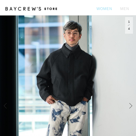
WOMEN
MEN
1
カ
4
Prev