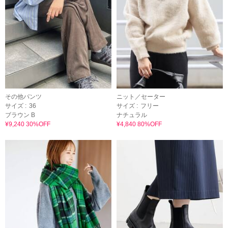
その他パンツ
ニット／セーター
サイズ :
36
サイズ :
フリー
ブラウン B
ナチュラル
¥9,240 30%OFF
¥4,840 80%OFF