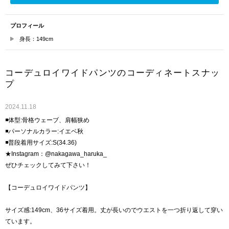
プロフィール
身長：149cm
コーデュロイワイドパンツのコーディネートスナッ
プ
2024.11.18
◾️体型:骨格ウェーブ、肩幅狭め
◾️パーソナルカラー:イエベ秋
◾️普段着用サイズ:S(34.36)
★Instagram：@nakagawa_haruka_
ぜひチェックしてみて下さい！
【コーデュロイワイドパンツ】
サイズ感:149cm、36サイズ着用。丈が長いのでウエストを一つ折り返して穿い
ています。