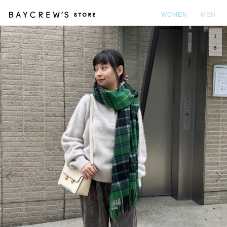
WOMEN
MEN
1
カ
6
Prev