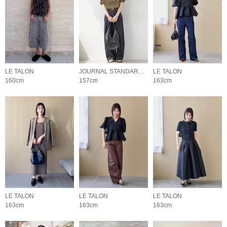
LE TALON
JOURNAL STANDARD relume LADYS
LE TALON
160cm
157cm
163cm
LE TALON
LE TALON
LE TALON
163cm
163cm
163cm