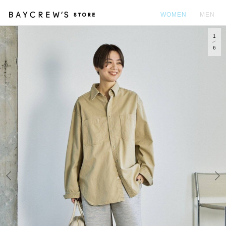
WOMEN
MEN
1
カ
6
Prev