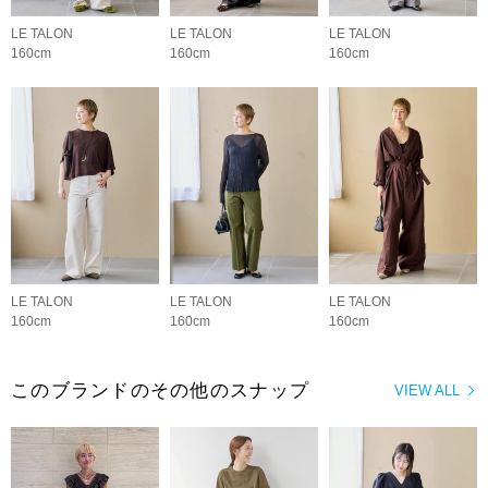
LE TALON
LE TALON
LE TALON
160cm
160cm
160cm
LE TALON
LE TALON
LE TALON
160cm
160cm
160cm
このブランドのその他のスナップ
VIEW ALL