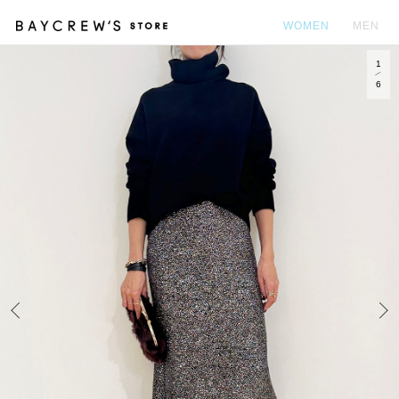
WOMEN
MEN
1
カ
6
Prev