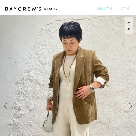
WOMEN
MEN
1
カ
5
Prev