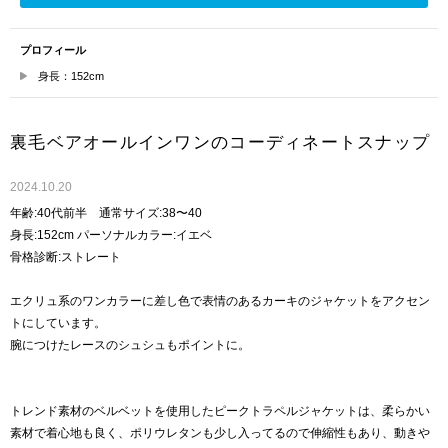
プロフィール
身長：152cm
裏毛ベアオールインワンのコーディネートスナップ
2024.10.20
年齢:40代前半 通常サイズ:38〜40
身長:152cm パーソナルカラー:イエベ
骨格診断:ストレート
エクリュ系のワンカラーに差し色で表情のあるカーキのジャケットをアクセン
トにしています。
腕につけたレースのシュシュもポイントに。
トレンド素材のベルベットを使用したピークトラペルジャケットは、柔らかい
素材で着心地も良く、ポリウレタンも少し入ってるので伸縮性もあり、動きや