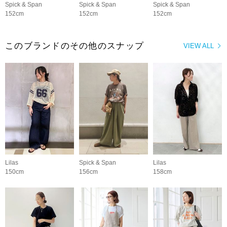
Spick & Span
Spick & Span
Spick & Span
152cm
152cm
152cm
このブランドのその他のスナップ
VIEW ALL
Lilas
Spick & Span
Lilas
150cm
156cm
158cm