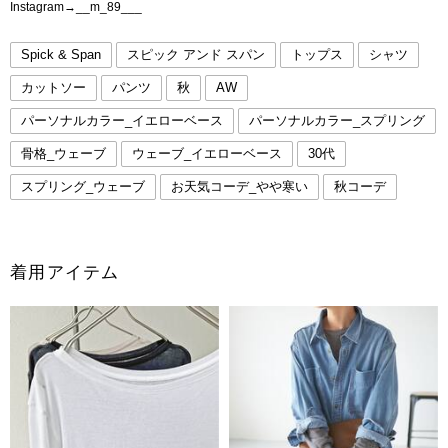
Instagram→__m_89___
Spick & Span
スピック アンド スパン
トップス
シャツ
カットソー
パンツ
秋
AW
パーソナルカラー_イエローベース
パーソナルカラー_スプリング
骨格_ウェーブ
ウェーブ_イエローベース
30代
スプリング_ウェーブ
お天気コーデ_やや寒い
秋コーデ
着用アイテム