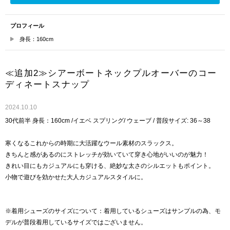
プロフィール
身長：160cm
≪追加2≫シアーボートネックプルオーバーのコー
ディネートスナップ
2024.10.10
30代前半 身長：160cm /イエベ スプリング/ ウェーブ / 普段サイズ: 36～38
寒くなるこれからの時期に大活躍なウール素材のスラックス。
きちんと感があるのにストレッチが効いていて穿き心地がいいのが魅力！
きれい目にもカジュアルにも穿ける、絶妙な太さのシルエットもポイント。
小物で遊びを効かせた大人カジュアルスタイルに。
※着用シューズのサイズについて：着用しているシューズはサンプルの為、モ
デルが普段着用しているサイズではございません。