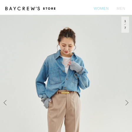
WOMEN
MEN
1
カ
7
Prev