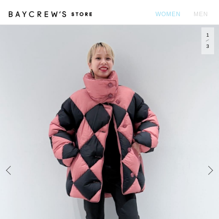
WOMEN
MEN
1
カ
3
Prev