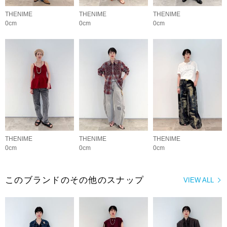
THENIME
THENIME
THENIME
0cm
0cm
0cm
THENIME
THENIME
THENIME
0cm
0cm
0cm
このブランドのその他のスナップ
VIEW ALL