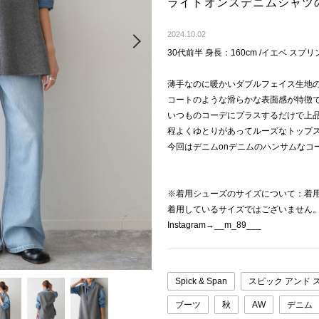
ライトオンスデニムシャツ
Next
2024.10.02
30代前半 身長：160cm /イエベ スプリン
薄手なのに暖かいダブルフェイス生地
コートのような滑らかな表面感が特徴
いつものコーデにプラスするだけで上
程よくゆとりがあってルーズなトップ
今回はデニムonデニムのハンサムなコ
※着用シューズのサイズについて：着
着用しているサイズではございません
Instagram→__m_89___
Spick & Span
スピック アンド 
ブーツ
秋
AW
デニム