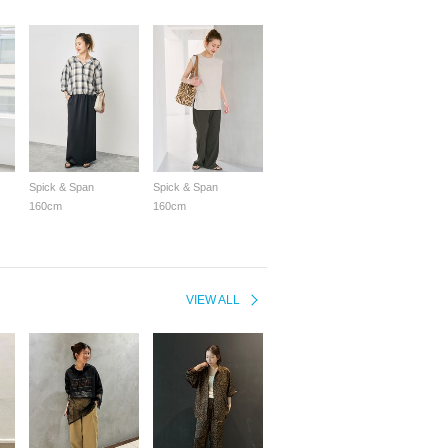
Spick & Span
Spick & Span
160cm
160cm
VIEW ALL