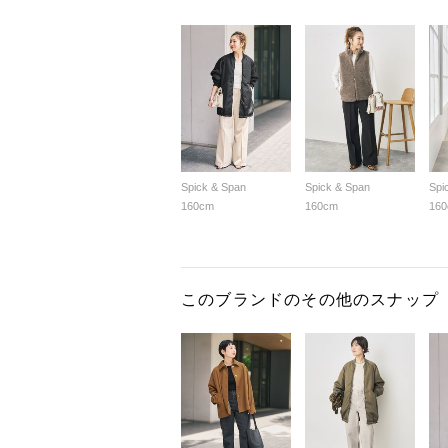
Spick & Span
Spick & Span
Spi
160cm
160cm
16
このブランドのその他のスナップ