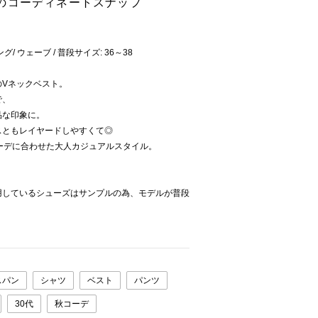
のコーディネートスナップ
グ/ ウェーブ / 普段サイズ: 36～38
のVネックベスト。
で、
品な印象に。
スともレイヤードしやすくて◎
ーデに合わせた大人カジュアルスタイル。
用しているシューズはサンプルの為、モデルが普段
。
スパン
シャツ
ベスト
パンツ
30代
秋コーデ