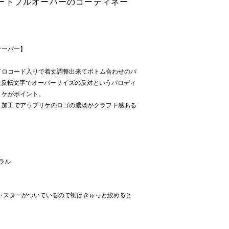
ートプルオーバーのコーディネー
オーバー】
ドロコード入りで着丈調整出来てボトム合わせのバ
Tは反転文字でオーバーサイズの反対というパロディ
リケがポイント。
ト加工でアップリケのロゴの濃淡がクラフト感ある
ュラル
ャスターがついているので裾はきゅっと絞めると