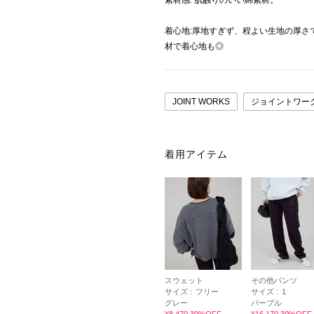
素材感: 肌触りのいい綿素材。
着心地:厚地すぎず、程よい生地の厚さ
材で着心地も◎
JOINT WORKS
ジョイントワー
着用アイテム
スウェット
その他パンツ
サイズ :
フリー
サイズ :
1
グレー
パープル