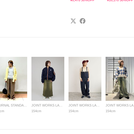
¥8,470 30%OFF
¥16,170 30%OFF
JOURNAL STANDARD relume LADYS
JOINT WORKS LADYS
JOINT WORKS LADYS
JOI
4cm
154cm
154cm
154cm