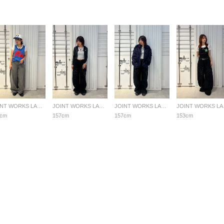
JOINT WORKS LADYS
JOINT WORKS LADYS
JOINT WORKS LADYS
JOI
7cm
157cm
157cm
153cm
る質問