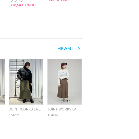
ブラック
¥4,620 30%OFF
¥78,540 30%OFF
VIEW ALL
NT WORKS LADYS
JOINT WORKS LADYS
JOINT WORKS LADYS
154cm
154cm