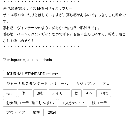
＊＊＊＊＊＊＊＊＊＊＊＊＊＊＊＊＊＊＊＊＊＊
体型:普通/普段サイズ:M/着用サイズ：フリー
サイズ感：ゆったりとはしていますが、落ち感があるのですっきりした印象で
す。
素材感：ヴィンテージのように柔らかで心地良い肌触りです。
着心地：ベーシックなデザインなのでボトムも色々合わせやすく、幅広い着こ
なしを楽しめそう！
＊＊＊＊＊＊＊＊＊＊＊＊＊＊＊＊＊＊＊＊＊＊
▽Instagram⇒jsrelume_misato
JOURNAL STANDARD relume
ジャーナルスタンダード レリューム
カジュアル
大人
モテ
休日
旅行
デイリー
秋
AW
30代
お天気コーデ_過ごしやすい
大人かわいい
秋コーデ
アウトドア
散歩
2024