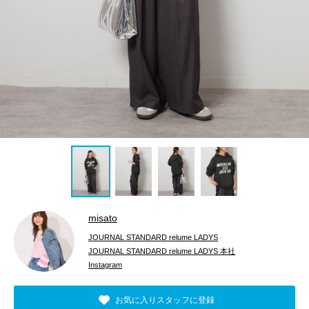
misato
JOURNAL STANDARD relume LADYS
JOURNAL STANDARD relume LADYS 本社
Instagram
お気に入りスタッフに登録