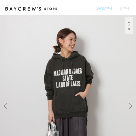
WOMEN
MEN
1
カ
4
Prev