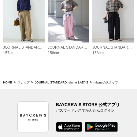
JOURNAL STANDARD relume LADYS
JOURNAL STANDARD relume LADYS
JOURNAL STANDARD relume LADYS
157cm
158cm
158cm
HOME
スナップ
JOURNAL STANDARD relume LADYS
misatoのスナップ
BAYCREW’S STORE 公式アプリ
パスワードレスでかんたんログイン