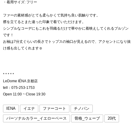
・着用サイズ: フリー
ファーの素材感がとても柔らかくて気持ち良い肌触りです。
襟を立てるとまた違った印象で着ていただけます。
シンプルなコーデにもこれを羽織るだけで華やかに着映えしてくれるブルゾン
です！
お袖は7分丈ぐらいの長さでトップスの袖口が見えるので、アクセントになり抜
け感も出してくれます☺︎
* * * * *
LeDome IÉNA 京都店
tell：075-253-1753
Open 11:00 ~ Close 19:30
IENA
イエナ
ファーコート
チノパン
パーソナルカラー_イエローベース
骨格_ウェーブ
20代