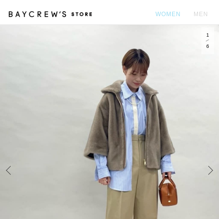
WOMEN
MEN
1
カ
6
Prev