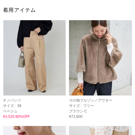
着用アイテム
チノパンツ
その他ブルゾン／アウター
サイズ :
38
サイズ :
フリー
ベージュ
ブラウン C
¥3,520 80%OFF
¥72,600