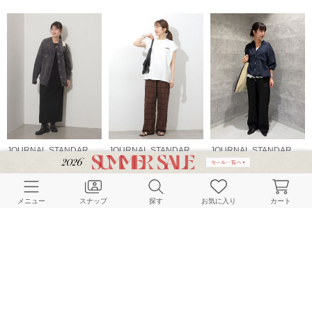
JOURNAL STANDARD relume LADYS
JOURNAL STANDARD relume LADYS
JOURNAL STANDARD relume LADYS
162cm
161cm
155cm
メニュー
スナップ
探す
お気に入り
カート