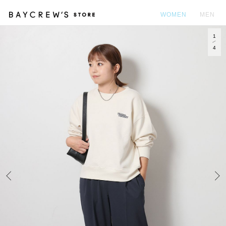
WOMEN
MEN
1
カ
4
Prev