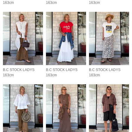
163cm
163cm
163cm
B.C STOCK LADYS
B.C STOCK LADYS
B.C STOCK LADYS
163cm
163cm
163cm