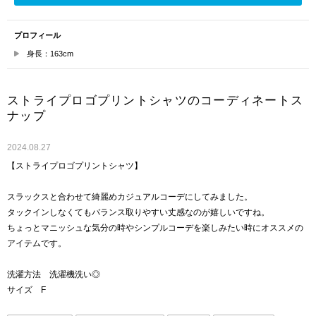
プロフィール
身長：163cm
ストライプロゴプリントシャツのコーディネートス
ナップ
2024.08.27
【ストライプロゴプリントシャツ】
スラックスと合わせて綺麗めカジュアルコーデにしてみました。
タックインしなくてもバランス取りやすい丈感なのが嬉しいですね。
ちょっとマニッシュな気分の時やシンプルコーデを楽しみたい時にオススメの
アイテムです。
洗濯方法 洗濯機洗い◎
サイズ F