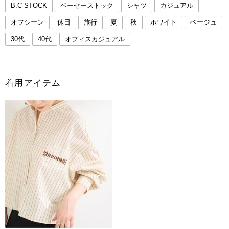
B.C STOCK
ベーセーストック
シャツ
カジュアル
オフシーン
休日
旅行
夏
秋
ホワイト
ベージュ
30代
40代
オフィスカジュアル
着用アイテム