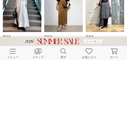
IENA
IENA
IENA
160cm
160cm
152cm
メニュー
スナップ
探す
お気に入り
カート
IENA
IENA
IENA
152cm
164cm
164cm