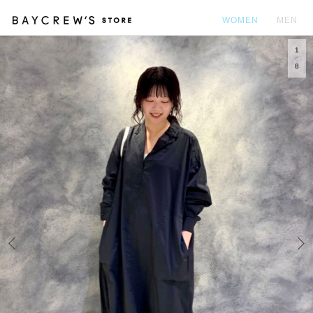
WOMEN
MEN
1
カ
8
Prev