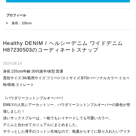
プロフィール
身長：155cm
Healthy DENIM / ヘルシーデニム ワイドデニム
H87230503のコーディネートスナップ
2024.08.14
身長:155cm/年齢:30代後半/体型:普通
普段サイズ:36/着用サイズ:フリー/バストサイズ:B70/パーソナルカラー:イエベ
秋/骨格:ストレート
《パウダリーコットンプルオーバー》
EMILYの人気シアーカットソー、パウダリーコットンプルオーバーの新色が登
場しました！
淡いサックスブルーは、一枚でもレイヤードしても可愛いカラー。
デニムと合わせてカジュアルにまとめました。
サラっとした薄手のコットン生地なので、晩夏からすぐに取り入れたいアイテ