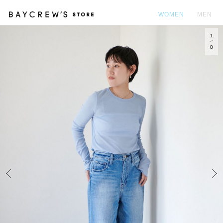
WOMEN
MEN
1
カ
8
Prev