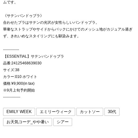
ムです。
《サテンバンドゥブラ》
合わせたブラはサテンの光沢が女性らしいバンドゥブラ。
華奢なストラップやサイドからバックにかけてのメッシュ地がカジュアル過ぎ
ず、きれいめなスタイリングにも馴染みます。
-------------
【ESSENTIAL】サテンバンドゥブラ
品番:24125468639030
サイズ:38
カラー:010 ホワイト
価格:¥9,900(in tax)
※9月上旬予約開始
--------------
EMILY WEEK
エミリーウィーク
カットソー
30代
お天気コーデ_やや暑い
シアー