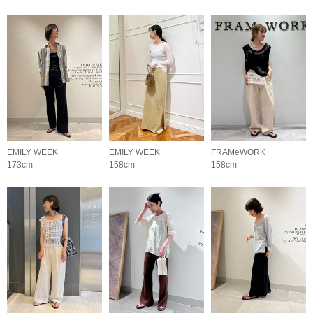
EMILY WEEK
EMILY WEEK
FRAMeWORK
173cm
158cm
158cm