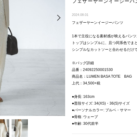
フェザーヤーンイージーパ
Next
2024.08.01
フェザーヤーンイージーパンツ
1本で主役になる素材感が映えるパンツ
トップはシンプルに、且つ同系色でま
シンプルなカットソーと合わせるだけ
※バッグ詳細
品番：24092250001530
商品名：LUMEN BASA TOTE BAG
上代：34,500+税
●身長: 163cm
●普段サイズ: 34(XS)・36(S)サイズ
●パーソナルカラー: ブルベ・サマー
●骨格: ウェーブ
●年齢: 30代前半