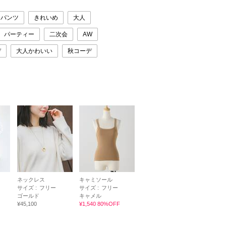
パンツ
きれいめ
大人
パーティー
二次会
AW
デ
大人かわいい
秋コーデ
ネックレス
キャミソール
サイズ :
フリー
サイズ :
フリー
ゴールド
キャメル
¥45,100
¥1,540 80%OFF