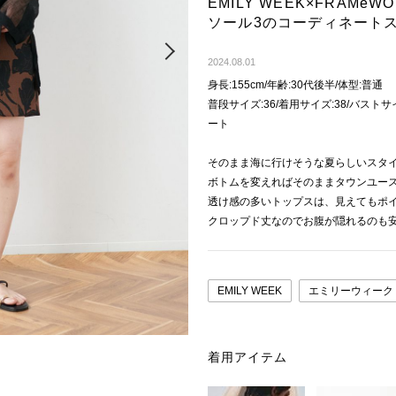
EMILY WEEK×FRAM
ソール3のコーディネート
Next
2024.08.01
身長:155cm/年齢:30代後半/体型:普通
普段サイズ:36/着用サイズ:38/バストサ
ート
そのまま海に行けそうな夏らしいスタ
ボトムを変えればそのままタウンユー
透け感の多いトップスは、見えてもポ
クロップド丈なのでお腹が隠れるのも
EMILY WEEK
エミリーウィーク
着用アイテム