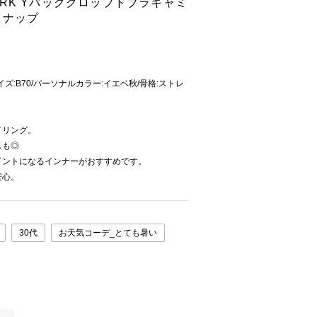
eWORK Yバッククロップドブラキャミ
スナップ
イズ:B70/パーソナルカラー:イエベ秋/骨格:ストレ
イリング。
スも◎
イントになるインナーがおすすめです。
安心。
30代
お天気コーデ_とても暑い