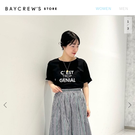
WOMEN
MEN
1
カ
3
Prev