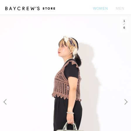
WOMEN
MEN
1
カ
6
Prev