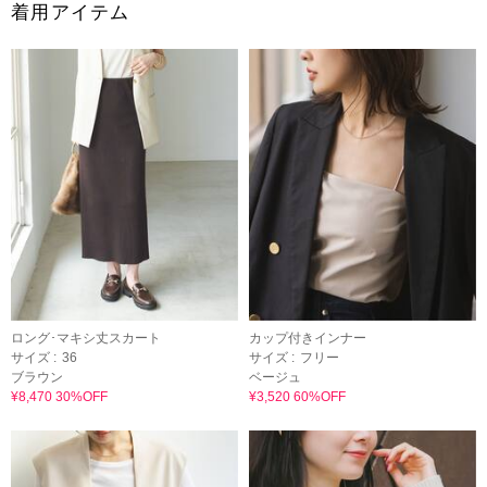
着用アイテム
ロング･マキシ丈スカート
カップ付きインナー
サイズ :
36
サイズ :
フリー
ブラウン
ベージュ
¥8,470 30%OFF
¥3,520 60%OFF