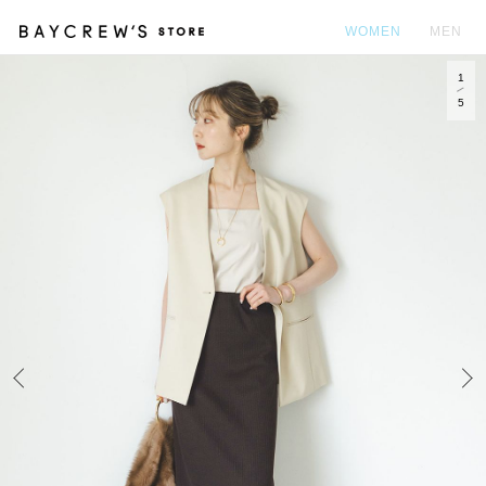
WOMEN
MEN
1
カ
5
Prev