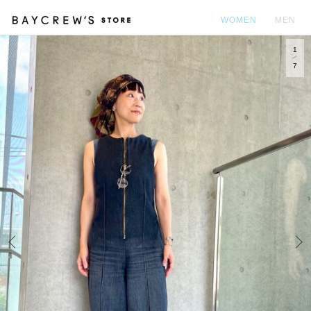
WOMEN
MEN
1
カ
7
Prev