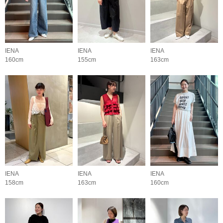
IENA
IENA
IENA
160cm
155cm
163cm
IENA
IENA
IENA
158cm
163cm
160cm