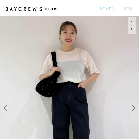
WOMEN
MEN
1
カ
8
Prev