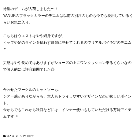
待望のデニムが入荷しました〜！
YANUKのブラックカラーのデニムは以前の別注のものも今でも愛用しているく
らいお気に入り。
こちらはウエストはやや細身ですが、
ヒップや足のラインを拾わず綺麗に見せてくれるのでリアルバイ予定のデニム
＊
丈感はやや長めではありますがシューズの上にワンクッション乗るくらいなの
で個人的には許容範囲でした◎
合わせたブークルのカットソーも、
シアー感がありながらも、大人もトライしやすいデザインなのが嬉しいポイン
ト。
今からでもこれから秋口などには、インナー使いもしていただける万能アイテ
ムです ＊
IENAルミネ立川店