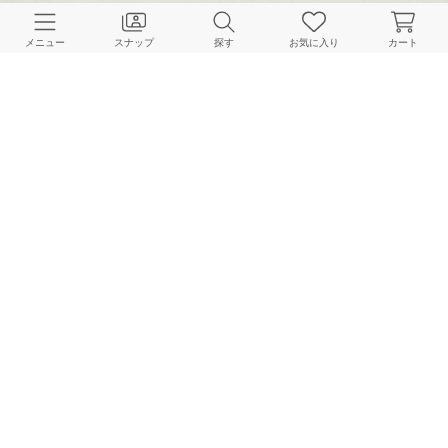
CUSTOMER SERVICE
メニュー
スナップ
探す
お気に入り
カート
よくある質問
ご利用ガイド
店舗検索
採用情報
お客様対応方針
利用規約
企業情報
個人情報保護方針
特定商取引法に基づく表記
FOLLOW US