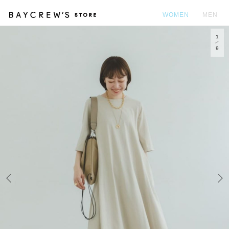
WOMEN
MEN
1
カ
9
Prev