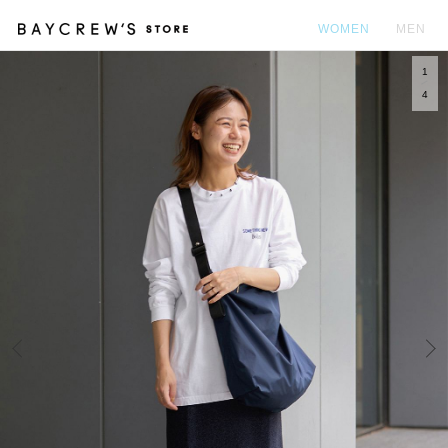
WOMEN
MEN
1
カ
4
Prev