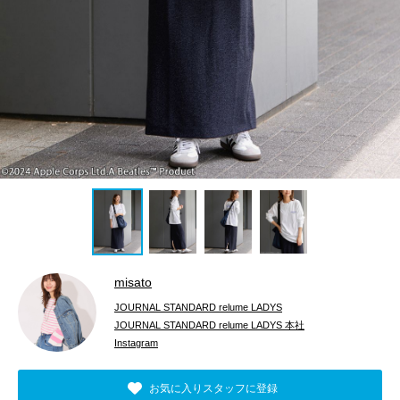
misato
JOURNAL STANDARD relume LADYS
JOURNAL STANDARD relume LADYS 本社
Instagram
お気に入りスタッフに登録