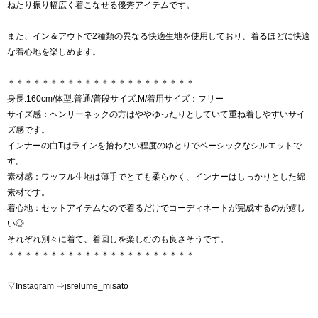
ねたり振り幅広く着こなせる優秀アイテムです。
また、イン＆アウトで2種類の異なる快適生地を使用しており、着るほどに快適
な着心地を楽しめます。
＊＊＊＊＊＊＊＊＊＊＊＊＊＊＊＊＊＊＊＊＊＊
身長:160cm/体型:普通/普段サイズ:M/着用サイズ：フリー
サイズ感：ヘンリーネックの方はややゆったりとしていて重ね着しやすいサイ
ズ感です。
インナーの白Tはラインを拾わない程度のゆとりでベーシックなシルエットで
す。
素材感：ワッフル生地は薄手でとても柔らかく、インナーはしっかりとした綿
素材です。
着心地：セットアイテムなので着るだけでコーディネートが完成するのが嬉し
い◎
それぞれ別々に着て、着回しを楽しむのも良さそうです。
＊＊＊＊＊＊＊＊＊＊＊＊＊＊＊＊＊＊＊＊＊＊
▽Instagram ⇒jsrelume_misato