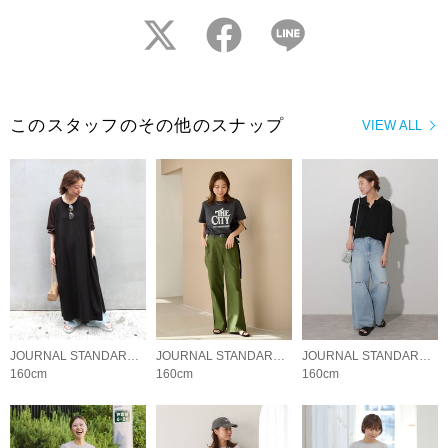
twitter
facebook
LINE
このスタッフのその他のスナップ
VIEW ALL
JOURNAL STANDARD relume LADYS
JOURNAL STANDARD relume LADYS
JOURNAL STANDARD relume LADYS
160cm
160cm
160cm