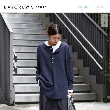
WOMEN
MEN
1
カ
4
Prev