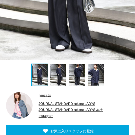
misato
JOURNAL STANDARD relume LADYS
JOURNAL STANDARD relume LADYS 本社
Instagram
お気に入りスタッフに登録