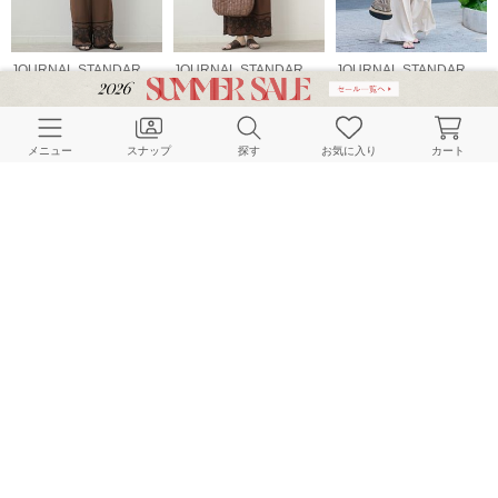
JOURNAL STANDARD relume LADYS
JOURNAL STANDARD relume LADYS
JOURNAL STANDARD relume LADYS
158cm
162cm
161cm
メニュー
スナップ
探す
お気に入り
カート
JOURNAL STANDARD relume LADYS
JOURNAL STANDARD relume LADYS
JOURNAL STANDARD relume LADYS
162cm
158cm
157cm
HOME
スナップ
JOURNAL STANDARD relume LADYS
misatoのスナップ