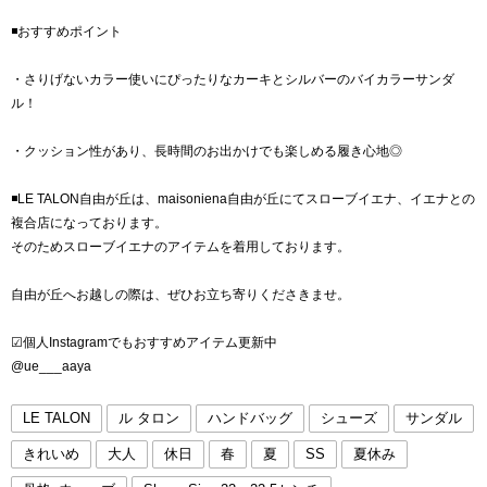
◾️おすすめポイント
・さりげないカラー使いにぴったりなカーキとシルバーのバイカラーサンダ
ル！
・クッション性があり、長時間のお出かけでも楽しめる履き心地◎
◾️LE TALON自由が丘は、maisoniena自由が丘にてスローブイエナ、イエナとの
複合店になっております。
そのためスローブイエナのアイテムを着用しております。
自由が丘へお越しの際は、ぜひお立ち寄りくださきませ。
☑︎個人Instagramでもおすすめアイテム更新中
@ue___aaya
LE TALON
ル タロン
ハンドバッグ
シューズ
サンダル
きれいめ
大人
休日
春
夏
SS
夏休み