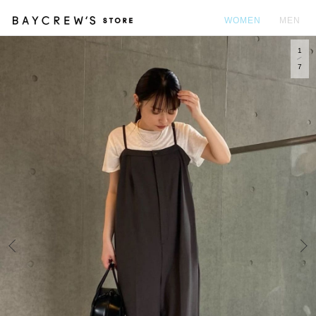
WOMEN
MEN
1
カ
7
Prev