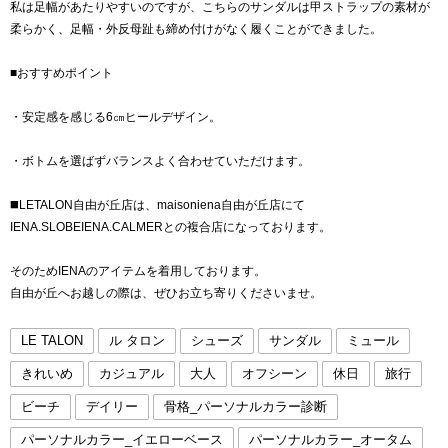
私は足幅があたりやすいのですが、こちらのサンダルは甲ストラップの素材が
柔らかく、足幅・外反母趾も締め付けがなく履くことができました。
■おすすめポイント
・安定感を感じる6㎝ヒールデザイン。
・ボトムを選ばずバランスよく合わせていただけます。
◼️LETALON自由が丘店は、maisoniena自由が丘店にて
IENA.SLOBEIENA.CALMERとの複合店になっております。
そのためIENAのアイテムを着用しております。
自由が丘へお越しの際は、ぜひお立ち寄りくださいませ。
LE TALON
ル タロン
シューズ
サンダル
ミュール
きれいめ
カジュアル
大人
オフシーン
休日
旅行
ビーチ
デイリー
骨格_パーソナルカラー診断
パーソナルカラー_イエローベース
パーソナルカラー_オータム