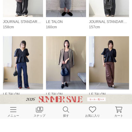
JOURNAL STANDARD relume LADYS
LE TALON
JOURNAL STANDARD relume LADYS
158cm
160cm
157cm
LE TALON
LE TALON
LE TALON
163cm
163cm
163cm
メニュー
スナップ
探す
お気に入り
カート