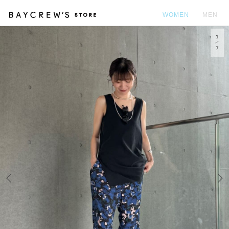
WOMEN
MEN
1
カ
7
Prev