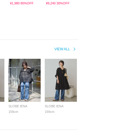
¥1,980 80%OFF
¥9,240 30%OFF
VIEW ALL
SLOBE IENA
SLOBE IENA
159cm
159cm