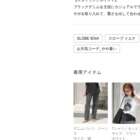
【スタイリングポイント】
ブラックデニムを主役にカジュアルで
サボを取り入れて、重さを出して合わ
SLOBE IENA
スローブ イエナ
お天気コーデ_やや暑い
着用アイテム
デニムパンツ・ジーン
Tシャツ／カット
ズ
サイズ :
フリー
サイズ :
38
ホワイト