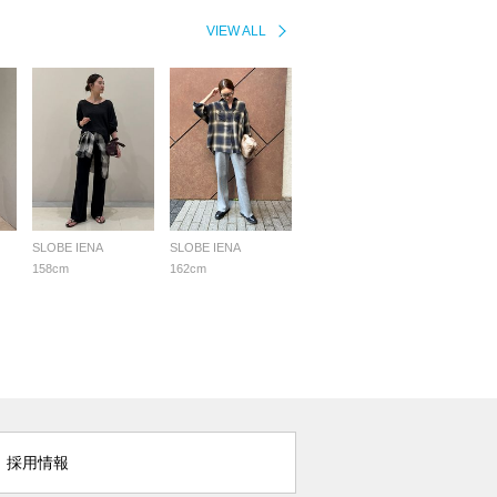
VIEW ALL
SLOBE IENA
SLOBE IENA
158cm
162cm
採用情報