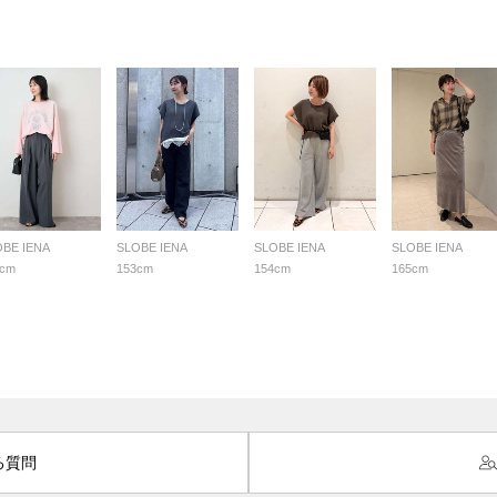
OBE IENA
SLOBE IENA
SLOBE IENA
SLOBE IENA
9cm
153cm
154cm
165cm
る質問