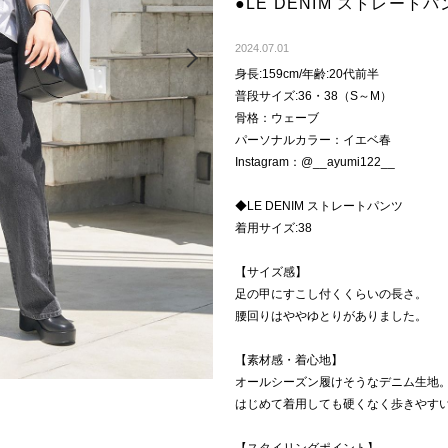
●LE DENIM ストレー
Next
2024.07.01
身長:159cm/年齢:20代前半
普段サイズ:36・38（S～M）
骨格：ウェーブ
パーソナルカラー：イエベ春
Instagram：@__ayumi122__
◆LE DENIM ストレートパンツ
着用サイズ:38
【サイズ感】
足の甲にすこし付くくらいの長さ。
腰回りはややゆとりがありました。
【素材感・着心地】
オールシーズン履けそうなデニム生地
はじめて着用しても硬くなく歩きやす