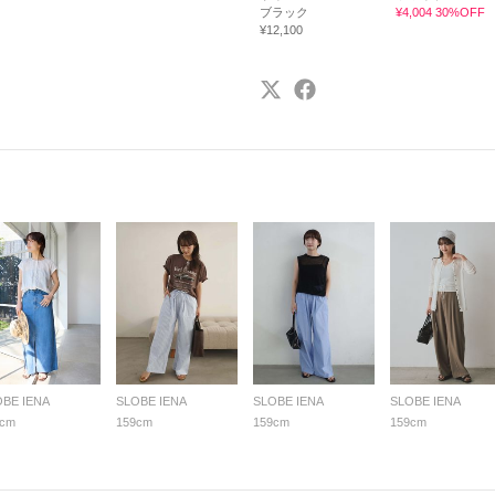
ブラック
¥4,004 30%OFF
¥12,100
OBE IENA
SLOBE IENA
SLOBE IENA
SLOBE IENA
9cm
159cm
159cm
159cm