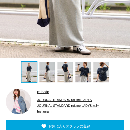
misato
JOURNAL STANDARD relume LADYS
JOURNAL STANDARD relume LADYS 本社
Instagram
お気に入りスタッフに登録