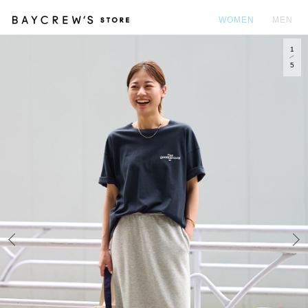
WOMEN
MEN
1
カ
5
Prev