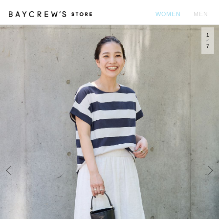
WOMEN
MEN
1
カ
7
Prev