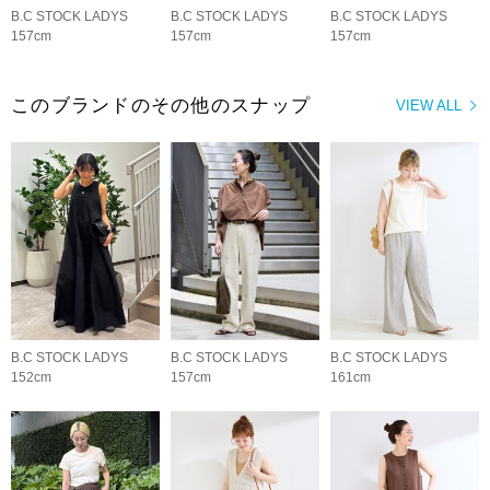
B.C STOCK LADYS
B.C STOCK LADYS
B.C STOCK LADYS
157cm
157cm
157cm
このブランドのその他のスナップ
VIEW ALL
B.C STOCK LADYS
B.C STOCK LADYS
B.C STOCK LADYS
152cm
157cm
161cm