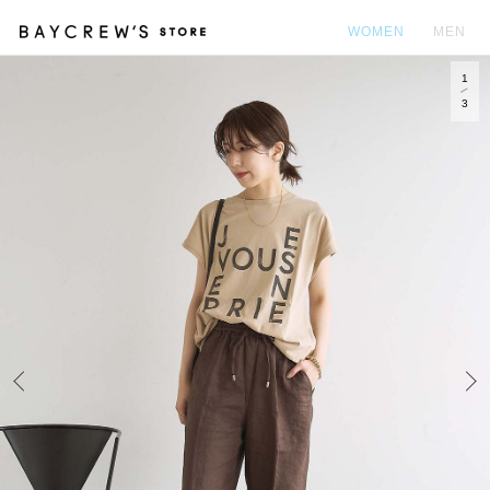
WOMEN
MEN
1
カ
3
Prev