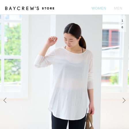
WOMEN
MEN
1
カ
6
Prev