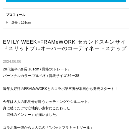
プロフィール
身長：161cm
EMILY WEEK×FRAMeWORK セカンドスキンサイ
ドスリットプルオーバーのコーディネートスナップ
2024.06.06
20代後半 / 身長:161cm / 骨格:ストレート /
パーソナルカラー:ブルベ冬 / 普段サイズ:36〜38
毎年大好評のFRAMeWORKとのコラボ第三弾が本日から発売スタート！
今年は大人の肌見せが叶うカッティングやシルエット、
身に纏うだけで心地良い素材にこだわった、
「究極のインナー」が揃いました。
コラボ第一弾から大人気の「Yバックブラキャミソール」