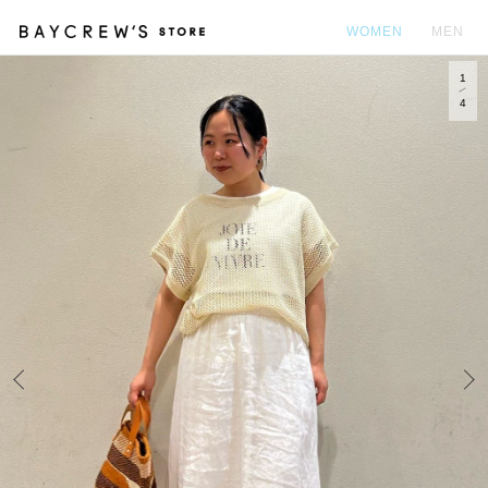
WOMEN
MEN
1
カ
4
Prev