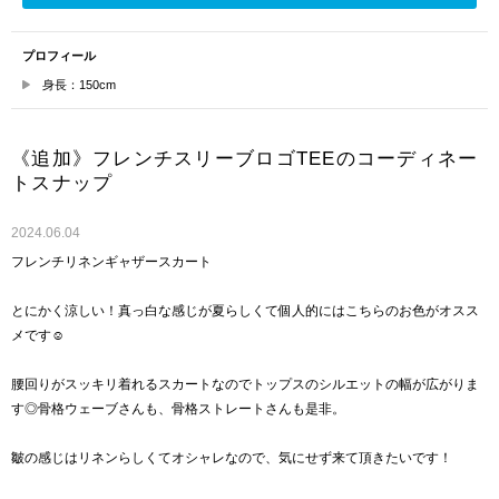
プロフィール
身長：150cm
《追加》フレンチスリーブロゴTEEのコーディネー
トスナップ
2024.06.04
フレンチリネンギャザースカート
とにかく涼しい！真っ白な感じが夏らしくて個人的にはこちらのお色がオスス
メです☺︎
腰回りがスッキリ着れるスカートなのでトップスのシルエットの幅が広がりま
す◎骨格ウェーブさんも、骨格ストレートさんも是非。
皺の感じはリネンらしくてオシャレなので、気にせず来て頂きたいです！