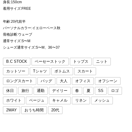
身長:150cm
着用サイズ:FREE
年齢:20代前半
パーソナルカラー:イエローベース秋
骨格診断:ウェーブ
通常サイズ:S〜M
シューズ通常サイズ:S〜M、36〜37
B.C STOCK
ベーセーストック
トップス
ニット
カットソー
Tシャツ
ボトムス
スカート
ロングスカート
バッグ
大人
オフィス
オフシーン
休日
旅行
通勤
デイリー
春
夏
SS
ロゴ
ホワイト
ベージュ
キャメル
リネン
メッシュ
2WAY
おうち時間
20代