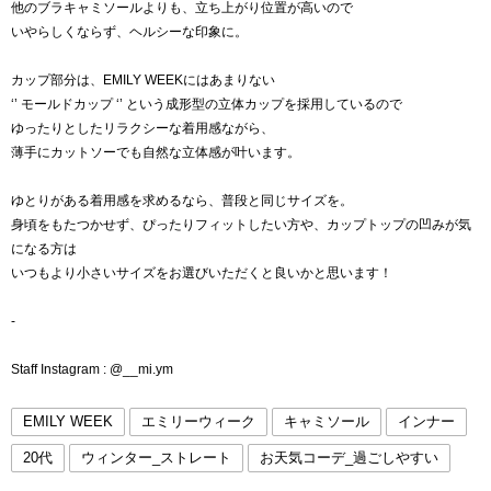
他のブラキャミソールよりも、立ち上がり位置が高いので
いやらしくならず、ヘルシーな印象に。
カップ部分は、EMILY WEEKにはあまりない
‘’ モールドカップ ‘’ という成形型の立体カップを採用しているので
ゆったりとしたリラクシーな着用感ながら、
薄手にカットソーでも自然な立体感が叶います。
ゆとりがある着用感を求めるなら、普段と同じサイズを。
身頃をもたつかせず、ぴったりフィットしたい方や、カップトップの凹みが気
になる方は
いつもより小さいサイズをお選びいただくと良いかと思います！
-
Staff Instagram : @__mi.ym
EMILY WEEK
エミリーウィーク
キャミソール
インナー
20代
ウィンター_ストレート
お天気コーデ_過ごしやすい