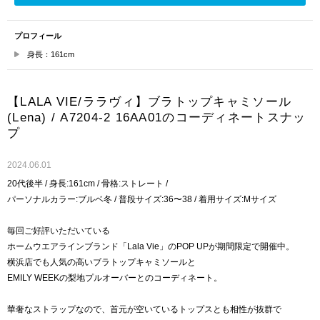
プロフィール
身長：161cm
【LALA VIE/ララヴィ】ブラトップキャミソール
(Lena) / A7204-2 16AA01のコーディネートスナッ
プ
2024.06.01
20代後半 / 身長:161cm / 骨格:ストレート /
パーソナルカラー:ブルベ冬 / 普段サイズ:36〜38 / 着用サイズ:Mサイズ
毎回ご好評いただいている
ホームウエアラインブランド「Lala Vie」のPOP UPが期間限定で開催中。
横浜店でも人気の高いブラトップキャミソールと
EMILY WEEKの梨地プルオーバーとのコーディネート。
華奢なストラップなので、首元が空いているトップスとも相性が抜群で