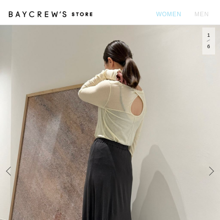
WOMEN
MEN
1
カ
6
Prev