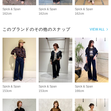
Spick & Span
Spick & Span
Spick & Span
162cm
162cm
162cm
このブランドのその他のスナップ
VIEW ALL
Spick & Span
Spick & Span
Spick & Span
153cm
153cm
166cm