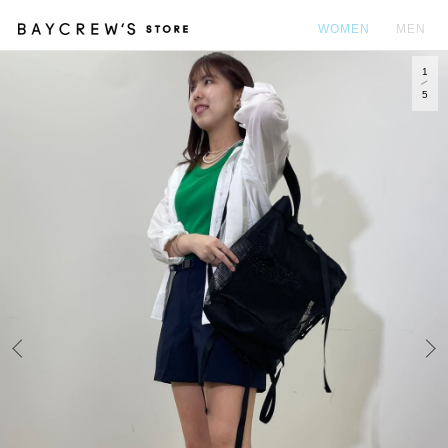
WOMEN
MEN
1
カ
5
Prev