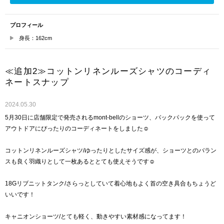
プロフィール
身長：162cm
≪追加2≫コットンリネンルーズシャツのコーディ
ネートスナップ
2024.05.30
5月30日に店舗限定で発売されるmont-bellのショーツ、バックパックを使って
アウトドアにぴったりのコーディネートをしました☺︎
コットンリネンルーズシャツ/ゆったりとしたサイズ感が、ショーツとのバラン
スも良く羽織りとして一枚あるととても使えそうです☺︎
18Gリブニットタンク/さらっとしていて着心地もよく首の空き具合もちょうど
いいです！
キャニオンショーツ/とても軽く、動きやすい素材感になってます！