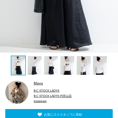
Mayu
B.C STOCK LADYS
B.C STOCK LADYS 代官山店
Instagram
お気に入りスタッフに登録