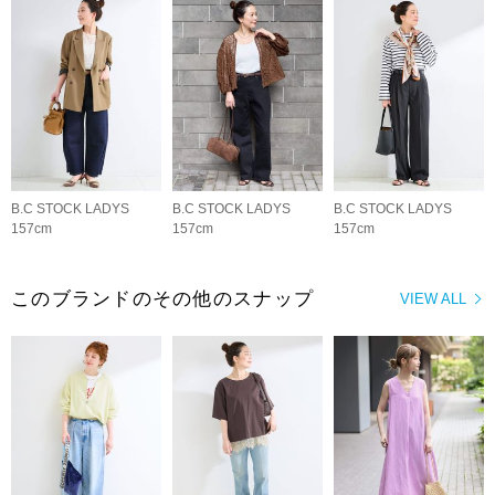
B.C STOCK LADYS
B.C STOCK LADYS
B.C STOCK LADYS
157cm
157cm
157cm
このブランドのその他のスナップ
VIEW ALL