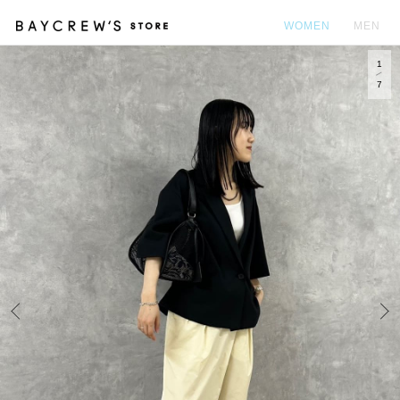
WOMEN
MEN
1
カ
7
Prev