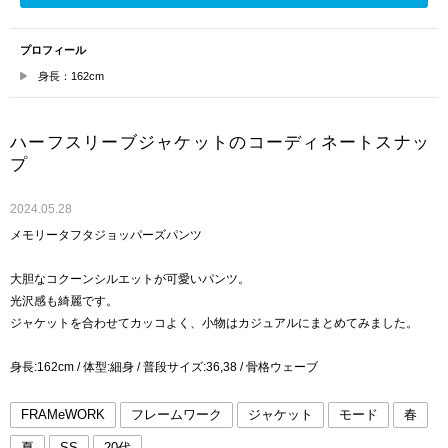
プロフィール
身長：162cm
ハーフスリーブジャケットのコーディネートスナッ
プ
2024.05.28
メモリータフタジョッパーズパンツ
大胆なコクーンシルエットが可愛いパンツ。
光沢感も綺麗です。
ジャケットを合わせてカッコよく、小物はカジュアルにまとめてみました。
身長:162cm / 体型:細身 / 普段サイズ:36,38 / 骨格ウェーブ
FRAMeWORK
フレームワーク
ジャケット
モード
春
夏
SS
20代