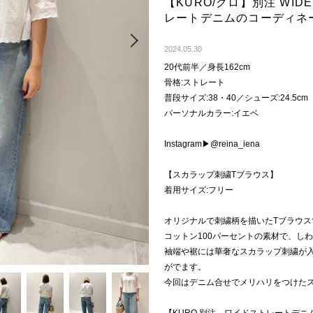
【KURO/クロ】別注 WIDE 
レートデニムのコーディネ
Next
2024.05.30
20代前半／身長162cm
骨格:ストレート
普段サイズ:38・40／シューズ:24.5cm
パーソナルカラー:イエベ
Instagram▶︎@reina_iena
【スカラップ刺繍Tブラウス】
着用サイズ:フリー
オリジナルで刺繍柄を描いたTブラウス
コットン100パーセントの素材で、し
袖端や裾には華奢なスカラップ刺繍が
がでます。
今回はデニム合せでメリハリをつけた