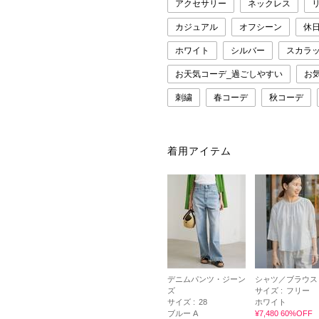
アクセサリー
ネックレス
カジュアル
オフシーン
休
ホワイト
シルバー
スカラ
お天気コーデ_過ごしやすい
お
刺繍
春コーデ
秋コーデ
着用アイテム
デニムパンツ・ジーン
シャツ／ブラウス
ズ
サイズ :
フリー
サイズ :
28
ホワイト
ブルー A
¥7,480 60%OFF