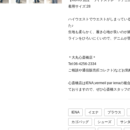
【KURO 別注 ワイドストレートデニ
着用サイズ:28
ハイウエストでウエストがしまってい
た♪
生地も柔らかく、履き心地が良いのが
ラインをひろいにくいので、デニムが
＊大丸心斎橋店＊
Tel:06-4256-2334
ご相談や通信販売(Eコレクト)などお
心斎橋店はIENA,vermeil par 
ておりますので、ぜひ心斎橋スタッフの
IENA
イエナ
ブラウス
カゴバッグ
シューズ
サン