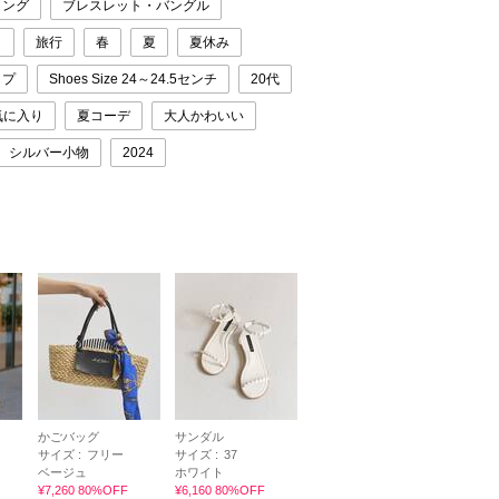
リング
ブレスレット・バングル
日
旅行
春
夏
夏休み
ップ
Shoes Size 24～24.5センチ
20代
気に入り
夏コーデ
大人かわいい
シルバー小物
2024
かごバッグ
サンダル
サイズ :
フリー
サイズ :
37
ベージュ
ホワイト
¥7,260 80%OFF
¥6,160 80%OFF