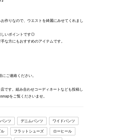
ム】
るお作りなので、ウエストを綺麗にみせてくれまし
嬉しいポイントです◎
苦手な方にもおすすめのアイテムです。
気軽にご連絡ください。
ienaの複合店です。組み合わせコーディネートなども投稿し
snapをご覧くださいませ。
パンツ
デニムパンツ
ワイドパンツ
ダル
フラットシューズ
ローヒール