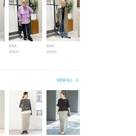
IENA
IENA
162cm
162cm
VIEW ALL