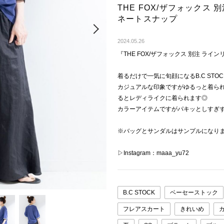
THE FOX/ザフォックス
ネートスナップ
Next
2024.05.26
『THE FOX/ザフォックス 別注 ライ
着るだけで一気に旬顔になるB.C STO
カジュアルな印象ですがゆるっと着ら
るとレディライクに着られます◎
カラーアイテムですがパキッとしすぎず
※バッグとサンダルはサンプルになり
▷Instagram：maaa_yu72
B.C STOCK
ベーセーストック
フレアスカート
きれいめ