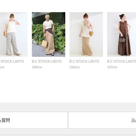
C STOCK LADYS
B.C STOCK LADYS
B.C STOCK LADYS
B.C STOCK LADY
1cm
160cm
163cm
157cm
る質問