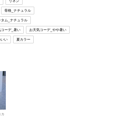
リネン
骨格_ナチュラル
ータム_ナチュラル
気コーデ_暑い
お天気コーデ_やや暑い
わいい
夏カラー
スカ