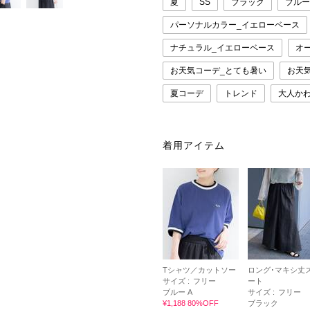
夏
SS
ブラック
ブルー
パーソナルカラー_イエローベース
ナチュラル_イエローベース
オ
お天気コーデ_とても暑い
お天
夏コーデ
トレンド
大人か
着用アイテム
Tシャツ／カットソー
ロング･マキシ丈
サイズ :
フリー
ート
ブルー A
サイズ :
フリー
¥1,188 80%OFF
ブラック