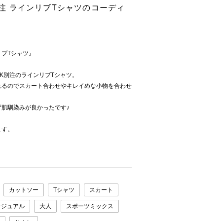
 別注 ラインリブTシャツのコーディ
ンリブTシャツ』
CK別注のラインリブTシャツ。
れるのでスカート合わせやキレイめな小物を合わせ
肌馴染みが良かったです♪
ます。
カットソー
Tシャツ
スカート
カジュアル
大人
スポーツミックス