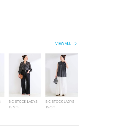
VIEW ALL
S
B.C STOCK LADYS
B.C STOCK LADYS
157cm
157cm