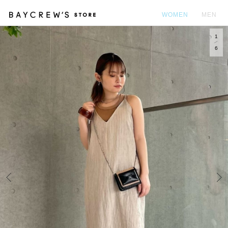
WOMEN
MEN
1
カ
6
Prev