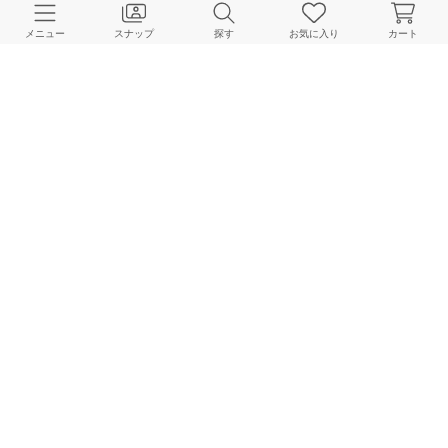
CUSTOMER SERVICE
メニュー
スナップ
探す
お気に入り
カート
よくある質問
ご利用ガイド
店舗検索
採用情報
お客様対応方針
利用規約
企業情報
個人情報保護方針
特定商取引法に基づく表記
FOLLOW US