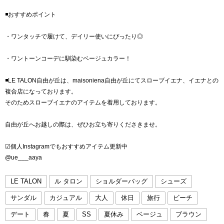
◾️おすすめポイント
・ワンタッチで履けて、デイリー使いにぴったり◎
・ワントーンコーデに馴染むベージュカラー！
◾️LE TALON自由が丘は、maisoniena自由が丘にてスローブイエナ、イエナとの
複合店になっております。
そのためスローブイエナのアイテムを着用しております。
自由が丘へお越しの際は、ぜひお立ち寄りくださきませ。
☑︎個人Instagramでもおすすめアイテム更新中
@ue___aaya
LE TALON
ル タロン
ショルダーバッグ
シューズ
サンダル
カジュアル
大人
休日
旅行
ビーチ
デート
春
夏
SS
夏休み
ベージュ
ブラウン