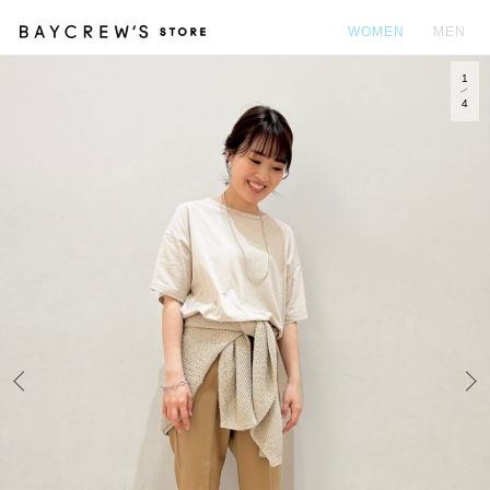
WOMEN
MEN
1
カ
4
Prev