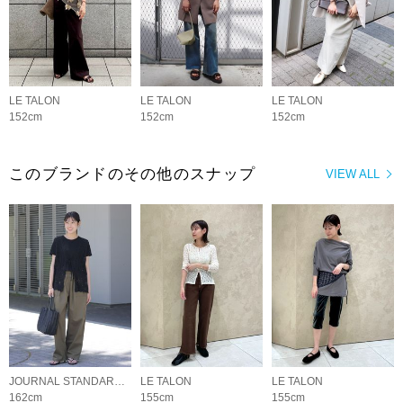
LE TALON
LE TALON
LE TALON
152cm
152cm
152cm
このブランドのその他のスナップ
VIEW ALL
JOURNAL STANDARD relume LADYS
LE TALON
LE TALON
162cm
155cm
155cm