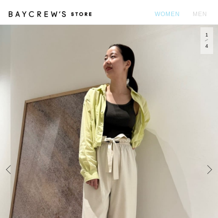
WOMEN
MEN
1
カ
4
Prev