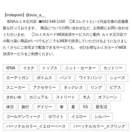
【instagram】@suzu_a__
IENAルミネ立川店 ☎︎042-548-1150 ◯Eコレクトという代金引換の店舗通
販も行っております。 商品についての問い合わせなど、お気軽にお問い合わせ
くださいませ。 ◯ルミネカードWEB決済サービスのご案内 ルミネ立川店で
の取り扱い商品がいつでもどこでもWEBで決済していただけるようになりまし
た！さらにご自宅まで配送できるサービスも。 ぜひお得なルミネカードWEB
決済サービスをご利用ください。
IENA
イエナ
トップス
ニット・セーター
カットソー
カーディガン
ボトムス
パンツ
ワイドパンツ
シューズ
スニーカー
アクセサリー
ネックレス
リング
ピアス
きれいめ
カジュアル
ストリート
大人
オフシーン
休日
旅行
デイリー
春
夏
SS
新生活
ゴールデンウィーク
ホワイト
イエロー
シルバー
パーソナルカラー_イエローベース
パーソナルカラー_スプリング