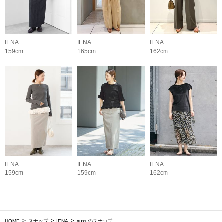
IENA
IENA
IENA
159cm
165cm
162cm
IENA
IENA
IENA
159cm
159cm
162cm
HOME
スナップ
IENA
suzuのスナップ