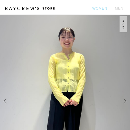
WOMEN
MEN
1
カ
5
Prev