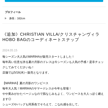
プロフィール
身長：162cm
《追加》CHRISTIAN VILLA/クリスチャンヴィラ
HOBO BAGのコーディネートスナップ
2024.05.15
毎シーズン大人気のMARIHAが販売スタートしました！
毎年高い任意を誇る夏の月影のドレスは今シーズンも人気の予感！是非チェッ
クしてみてくださいね！
店舗では5/16(木)～販売となります。
【MARIHA】夏の月影のワンピース
毎年大人気！MARIHAのサマードレスが今年も登場！
やや黄みがかたベージュなので肌なじみもよく、ワンピースを大人っぽく纏え
ます◎
シューズやバッグも同系色でそろえて、こなれ感を出して。