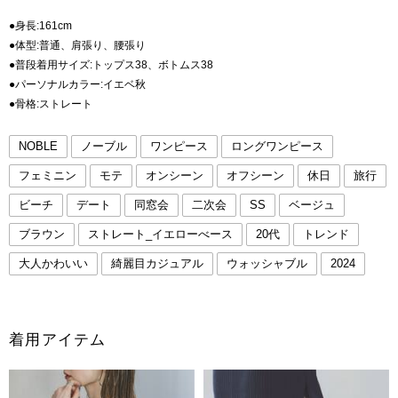
●身長:161cm
●体型:普通、肩張り、腰張り
●普段着用サイズ:トップス38、ボトムス38
●パーソナルカラー:イエベ秋
●骨格:ストレート
NOBLE
ノーブル
ワンピース
ロングワンピース
フェミニン
モテ
オンシーン
オフシーン
休日
旅行
ビーチ
デート
同窓会
二次会
SS
ベージュ
ブラウン
ストレート_イエローべース
20代
トレンド
大人かわいい
綺麗目カジュアル
ウォッシャブル
2024
着用アイテム