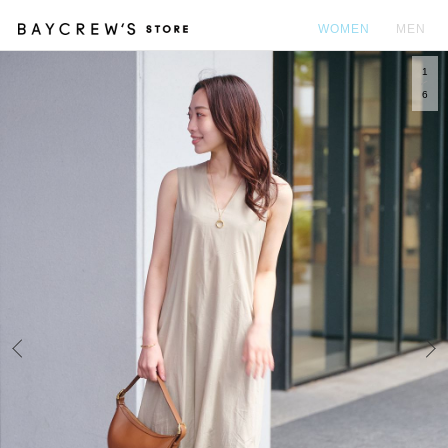
WOMEN
MEN
1
カ
6
Prev